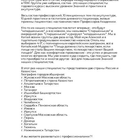
в ТКМ. Группа уже набрана, состав - это наши специалисты
годового курса с высоким уровнем Знаний и практики в
акупунктуре.
Весь состав профессорский, 10 лекционных тем по акупунктуре,
10 дней практики в госпитале дневного стационара, живые
приемы пациентов с наставничеством Профессоров Академии.
Кто-то из наших специалистов летит впервые - это будут
"младшенькие", а в основном, мы называем "Старшенькие" в
очередной раз. "Старшенькие" курируют "младшеньких". Мы в
Китай возим группы два раза в год. Мой муж Алексей и я
тщательно продумываем множество нюансов. Отель мы
выбираем 4-5*, с полноценным европейским завтраком, всё в
Китайской Мудрости "Пища должна стать лекарством, если
пище не стала Вашим лекарством, то лекарство станет Вашей
пищей". Для нас комфортное проживание - это успех и решение
многих вопросов. Мы уже знаем куда сходить, где покушать, где
что приобрести и многое другое - всё для повышения Знаний
наших специалистов.
В этот раз наши специалисты представляем две страны Россия и
Казахстан.
География городов обширная:
г. Жуковский Московская область
г. Петропавловск страна Казахстан
г. Альметьевск Татарстан
г. Москва
г. Таганрог
г. Ишимбай Башкортостан
г. Иркутск
г. Владивосток
г. Челябинск
г. Сердобск Пензенская область
г. Ижевск
г. Иркутск
г. Серпухов Московская область
г. Пермь
г. Донецк
г. Когалым
г. Тюмень
г. Нижнекамск Татарстан
А вы желаете развиваться с профессионалами?!