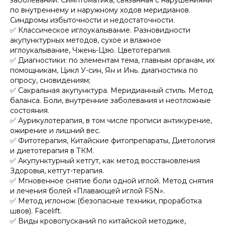
заболеваний. Симптоматика, связанная с нарушениями
по внутреннему и наружному ходов меридианов.
Синдромы избыточности и недостаточности.
✅ Классическое иглоукалывание. Разновидности
акупунктурных методов, сухое и влажное
иглоукалывание, Чжень-Цзю. Цветотерапия.
✅ Диагностики: по элементам тема, главным органам, их
помощникам, Цикл У-син, Ян и Инь. диагностика по
опросу, сновидениям;
✅ Сакральная акупунктура. Меридианный стиль. Метод
баланса. Боли, внутренние заболевания и неотложные
состояния.
✅ Аурикулотерапия, в том числе прописи антикурение,
ожирение и лишний вес.
✅ Фитотерапия, Китайские фитопрепараты, Диетология
и диетотерапия в ТКМ.
✅ Акупунктурный кетгут, как метод восстановления
Здоровья, кетгут-терапия.
✅ Мгновенное снятие боли одной иглой. Метод снятия
и лечения болей «Плавающей иглой FSN».
✅ Метод иглонож (безопасные техники, проработка
швов). Facelift.
✅ Виды кровопусканий по китайской методике,