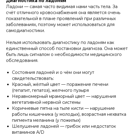
Диагностика по ладоням
Ладони — самая часто видимая нами часть тела. За
счёт отличного кровоснабжения она является очень
показательной в плане проявлений при различных
заболеваниях, поэтому может использоваться для
самодиагностики.
Нельзя использовать диагностику по ладоням как
единственный способ постановки диагноза. Она может
быть лишь сигналом о необходимости медицинского
обследования.
Состояния ладоней и о чём они могут
свидетельствовать:
Красный, жёлтый цвет — поражение печени
(гепатит, гепатоз), желчного пузыря
Неравномерный мраморный цвет — нарушения
вегетативной нервной системы
Коричневые пятна на тыле кисти — нарушение
работы кишечника (у молодых), возрастная нехватка
пигмента меланина (у пожилых)
Шелушение ладоней — грибок или недостаток
витаминов А/D