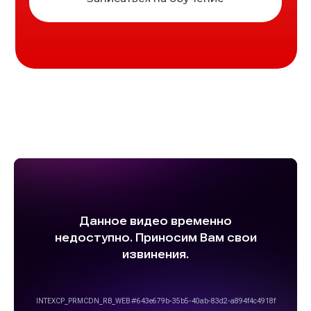
Правила использования
cookie
Расписание семинаров
Согласие на получение email
рассылок
Практики
Контакты
+7(922) 188 1492
Контакты
+7(993) 588 1492
Понедельник - Пятница
с 10:00 до 20:00
Мы в мессенджерах
Международный Учебно-
Оздоровительный центр
Адрес
МО г. Жуковский, ул.
Гагарина д. 85 офис 18
© 2018—2026 г.
Копирование материалов
сайта запрещено
Разработка сайта