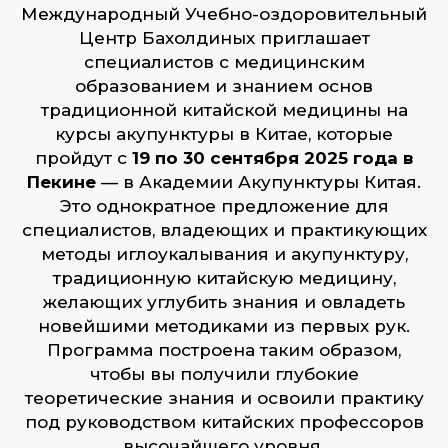
Международный Учебно-оздоровительный
Центр Бахолдиных приглашает
специалистов с медицинским
образованием и знанием основ
традиционной китайской медицины на
курсы акупунктуры в Китае, которые
пройдут с
19 по 30 сентября 2025 года в
Пекине
— в Академии Акупунктуры Китая.
Это однократное предложение для
специалистов, владеющих и практикующих
Китайская акупунктура:
методы иглоукалывания и акупунктуру,
обучение из первых рук
традиционную китайскую медицину,
желающих углубить знания и овладеть
Обучение акупунктуре у первоисточников
Китая с Международным учебно-
новейшими методиками из первых рук.
оздоровительным центром Бахолдиных —
Программа построена таким образом,
это редкая возможность перенять опыт
напрямую у ведущих практиков
чтобы вы получили глубокие
традиционной китайской медицины. Под
теоретические знания и освоили практику
их руководством вы не просто изучите
техники, а поймете логику и философию
под руководством китайских профессоров
восточного подхода, получите доступ
к уникальным авторским методам, которые
высочайшего уровня.