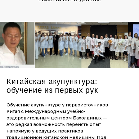
невозможно освоить дистанционно или
по книгам.
Под руководством Профессора
Zhang Shujian и его учеников
Пять дней будет обучение методу
«Медицинский иглонож» проведёт
профессор Доктор Zhang Shujian — почетный
Профессор традиционной китайской
медицины с более чем 30-летним опытом
в направлении «медицинский иглонож».
У Профессора собственная клиника
в Пекине, ведёт научно-исследовательскую
и практическую деятельность в крупнейших
государственных университетах Китая.
Награжден государственными наградами.
Профессор является автором техники
«Виноград» — это запатентованный подход
к лечению, позволяющий снять болевой
синдром и облегчить течение заболеваний.
Процедура иглонож, у Профессора, занимает