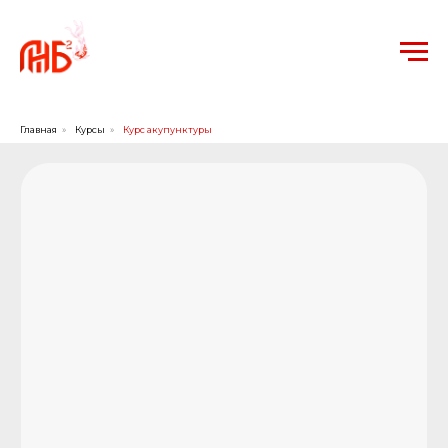
Главная
»
Курсы
»
Курс акупунктуры
с 19 по 30 сентября 2025 года в Пекине
Курс акупунктуры
Медицинский иглонож и плавающая игла